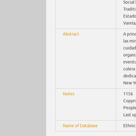
Social
Tradit
Estado
Varela,
Abstract
A prin
las mi
cuidad
organi
eventu
colera
dedica
New Yo
Notes
1156
Copyri
People
Last u
Name of Database
Ethni