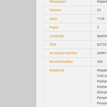
Newspaper
Impac
Volume
23
Issue
1156
Pages
3
Language
Spanis
ISSN
02735
Accession Number
20991
Record Number
326
Keywords
Hispan
Civil r
Human 
Human
Interp
Person
Person