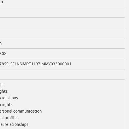
to
h
30X
7859; SFLNSIMPT1197IMMY033000001
ic
ights
relations
 rights
ersonal communication
al profiles
al relationships