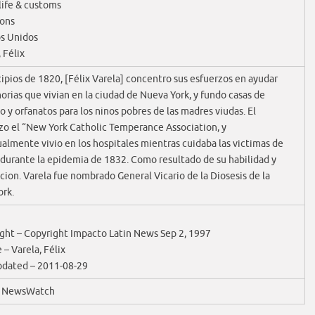
 life & customs
ions
s Unidos
 Félix
cipios de 1820, [Félix Varela] concentro sus esfuerzos en ayudar
norias que vivian en la ciudad de Nueva York, y fundo casas de
o y orfanatos para los ninos pobres de las madres viudas. El
zo el “New York Catholic Temperance Association, y
almente vivio en los hospitales mientras cuidaba las victimas de
 durante la epidemia de 1832. Como resultado de su habilidad y
cion. Varela fue nombrado General Vicario de la Diosesis de la
rk.
ght – Copyright Impacto Latin News Sep 2, 1997
 – Varela, Félix
pdated – 2011-08-29
c NewsWatch